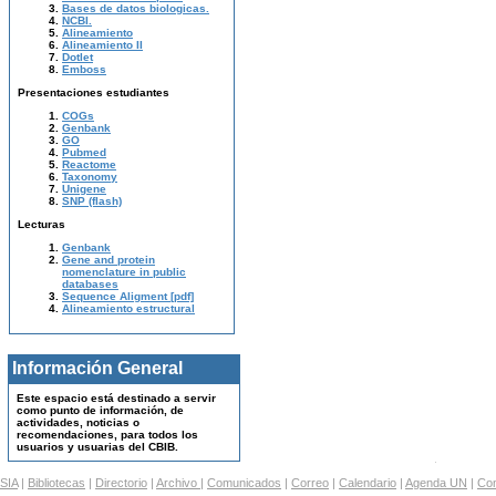
Bases de datos biologicas.
NCBI.
Alineamiento
Alineamiento II
Dotlet
Emboss
Presentaciones estudiantes
COGs
Genbank
GO
Pubmed
Reactome
Taxonomy
Unigene
SNP (flash)
Lecturas
Genbank
Gene and protein
nomenclature in public
databases
Sequence Aligment [pdf]
Alineamiento estructural
Información General
Este espacio está destinado a servir
como punto de información, de
actividades, noticias o
recomendaciones, para todos los
usuarios y usuarias del CBIB.
SIA
|
Bibliotecas
|
Directorio
|
Archivo
|
Comunicados
|
Correo
|
Calendario
|
Agenda UN
|
Con