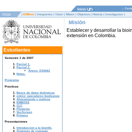
.:: Cen
|
EMBnet
|
Integrantes
|
Vision
|
Mision
|
Objetivos
|
Historia
|
Investigacion
|
Misión
Establecer y desarrollar la bio
extensión en Colombia.
Estudiantes
Semestre 1 de 2007
Parcial 1.
Parcial 2.
Anexo: X34b62
Notas.
Programa
Practicas
Bases de datos biologicas
entrez: operadores booleanos
Alineamiento y motivos
EMBOSS
CLC
Filogenia
VecScreen
Primers
Presentaciones
Introduccion a la bioinfo.
Sistemas de computo.