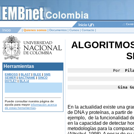
.:: Cent
|
Quienes somos
|
Documentos
|
Cursos
|
Contacto
|
ALGORITMOS
S
Herramientas
Por  
Pil
EMBOSS
|
BLAST
|
BLEE
|
SMS
SEWER
|
BACTNAME
|
SINCO
DOTLET
|
BLA.id
Gina G
Puede consultar nuestra página de
ayuda para mayor
información acerca
En la actualidad existe una gr
de estas herramientas
.
de DNA y proteínas, a partir de
ejemplo, de la funcionalidad d
en la capacidad de detectar ho
metodologías para la comparac
(Altschul, 1998). A pesar de su