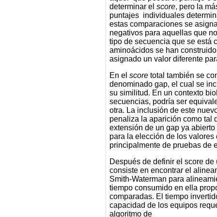
determinar el
score
, pero la má
puntajes individuales determi
estas comparaciones se asignan
negativos para aquellas que no
tipo de secuencia que se está
aminoácidos se han construido 
asignado un valor diferente pa
En el
score
total también se con
denominado gap, el cual se in
su similitud. En un contexto bio
secuencias, podría ser equivale
otra. La inclusión de este nuev
penaliza la aparición como tal
extensión de un gap ya abierto
para la elección de los valore
principalmente de pruebas de e
Después de definir el score de
consiste en encontrar el aline
Smith-Waterman para alineamien
tiempo consumido en ella propo
comparadas. El tiempo invertid
capacidad de los equipos reque
algoritmo de