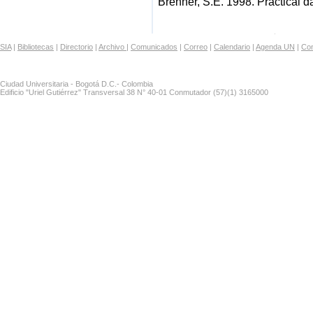
Brenner, S.E. 1998. Practical d
SIA
|
Bibliotecas
|
Directorio
|
Archivo
|
Comunicados
|
Correo
|
Calendario
|
Agenda UN
|
Con
Ciudad Universitaria - Bogotá D.C.- Colombia
Edificio "Uriel Gutiérrez" Transversal 38 N° 40-01 Conmutador (57)(1) 3165000